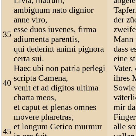
Livia, matrum,
abgele
ambiguum nato dignior
Tapfer
anne viro,
der zü
esse duos iuvenes, firma
zweife
35
adiumenta parentis,
Mann 
qui dederint animi pignora
dass e
certa sui.
eine s
Haec ubi non patria perlegi
Vater,
scripta Camena,
ihres 
40
venit et ad digitos ultima
Sowie 
charta meos,
väterl
et caput et plenas omnes
mir da
movere pharetras,
Finger
et longum Getico murmur
alle s
45