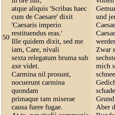
in ore fuit,
vollen
atque aliquis 'Scribas haec
Gemurm
cum de Caesare' dixit
und je
'Caesaris imperio
Caesar
restituendus eras.'
Caesar
50
Ille quidem dixit, sed me
werde
iam, Care, nivali
Zwar s
sexta relegatum bruma sub
sechst
axe videt.
mich s
Carmina nil prosunt,
schne
nocuerunt carmina
Gedich
quondam
schade
primaque tam miserae
Grund 
causa fuere fugae.
Aber d