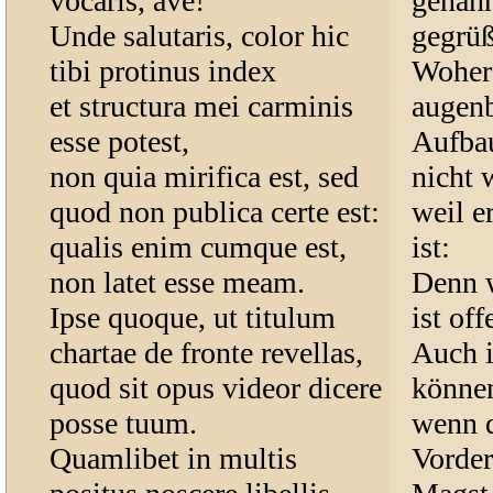
vocaris, ave!
genann
Unde salutaris, color hic
gegrüß
tibi protinus index
Woher 
et structura mei carminis
augenb
esse potest,
Aufbau
non quia mirifica est, sed
nicht 
quod non publica certe est:
weil e
qualis enim cumque est,
ist:
non latet esse meam.
Denn w
Ipse quoque, ut titulum
ist off
chartae de fronte revellas,
Auch i
quod sit opus videor dicere
können
posse tuum.
wenn d
Quamlibet in multis
Vorder