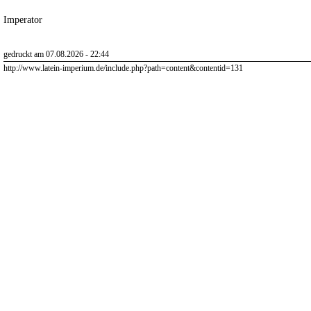
Imperator
gedruckt am 07.08.2026 - 22:44
http://www.latein-imperium.de/include.php?path=content&contentid=131