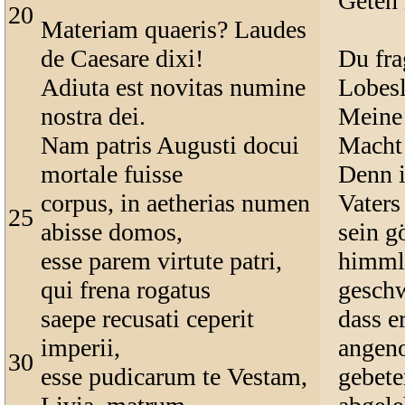
Geten 
20
Materiam quaeris? Laudes
de Caesare dixi!
Du fra
Adiuta est novitas numine
Lobesl
nostra dei.
Mein
Nam patris Augusti docui
Macht 
mortale fuisse
Denn i
corpus, in aetherias numen
Vaters
25
abisse domos,
sein g
esse parem virtute patri,
himml
qui frena rogatus
geschw
saepe recusati ceperit
dass e
imperii,
angen
30
esse pudicarum te Vestam,
gebete