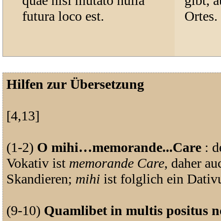
quae nisi mutato nulla
gibt, 
futura loco est.
Ortes.
Hilfen zur Übersetzung
[4,13]
(1-2)
O mihi…memorande...Care
: d
Vokativ ist
memorande Care
, daher au
Skandieren;
mihi
ist folglich ein Dativ
(9-10)
Quamlibet in multis positus no