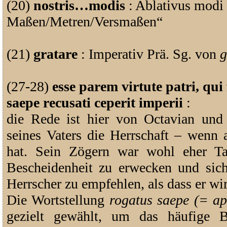
(20)
nostris…modis
: Ablativus modi 
Maßen/Metren/Versmaßen“
(21)
gratare
: Imperativ Prä. Sg. von
g
(27-28)
esse parem virtute patri, qui
saepe recusati ceperit imperii
:
die Rede ist hier von Octavian und
seines Vaters die Herrschaft – wenn
hat. Sein Zögern war wohl eher T
Bescheidenheit zu erwecken und sic
Herrscher zu empfehlen, als dass er wi
Die Wortstellung
rogatus saepe (= ap
gezielt gewählt, um das häufige 