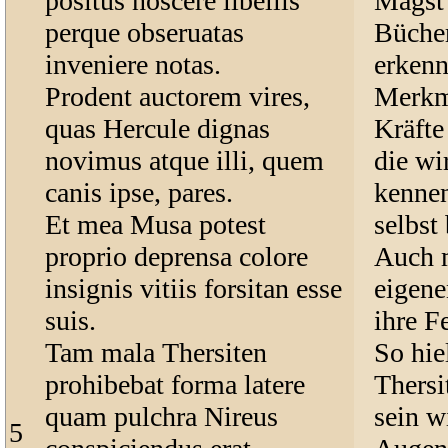
positus noscere libellis
Magst 
perque obseruatas
Bücher
inveniere notas.
erkenn
Prodent auctorem vires,
Merkm
quas Hercule dignas
Kräfte
novimus atque illi, quem
die wi
canis ipse, pares.
kennen
Et mea Musa potest
selbst
proprio deprensa colore
Auch m
insignis vitiis forsitan esse
eigene
suis.
ihre F
Tam mala Thersiten
So hie
prohibebat forma latere
Thersi
quam pulchra Nireus
sein w
5