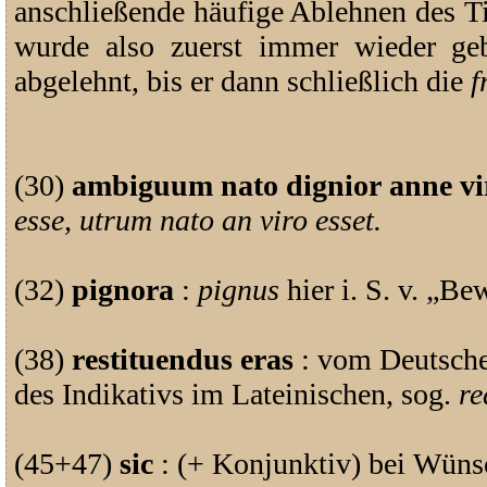
anschließende häufige Ablehnen des Ti
wurde also zuerst immer wieder ge
abgelehnt, bis er dann schließlich die
f
(30)
ambiguum nato dignior anne vi
esse, utrum nato an viro esset.
(32)
pignora
:
pignus
hier i. S. v. „Be
(38)
restituendus eras
: vom Deutsch
des Indikativs im Lateinischen, sog.
re
(45+47)
sic
: (+ Konjunktiv) bei Wün