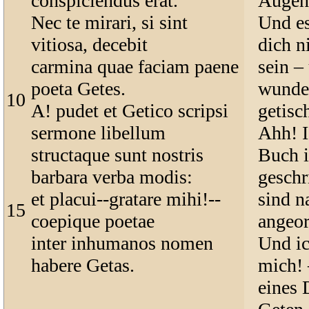
conspiciendus erat.
Augen 
Nec te mirari, si sint
Und es
vitiosa, decebit
dich ni
carmina quae faciam paene
sein –
poeta Getes.
wunder
10
A! pudet et Getico scripsi
getisc
sermone libellum
Ahh! I
structaque sunt nostris
Buch i
barbara verba modis:
geschr
et placui--gratare mihi!--
sind n
15
coepique poetae
angeor
inter inhumanos nomen
Und ic
habere Getas.
mich!
eines 