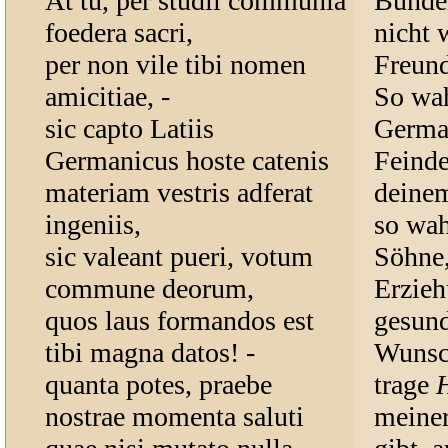
At tu, per studii communia
Bunden
foedera sacri,
nicht 
per non vile tibi nomen
Freund
amicitiae, -
So wah
sic capto Latiis
German
Germanicus hoste catenis
Feinde
materiam vestris adferat
deinem
ingeniis,
so wah
sic valeant pueri, votum
Söhne,
commune deorum,
Erzieh
quos laus formandos est
gesund
tibi magna datos! -
Wunsch
quanta potes, praebe
trage
H
nostrae momenta saluti
meiner