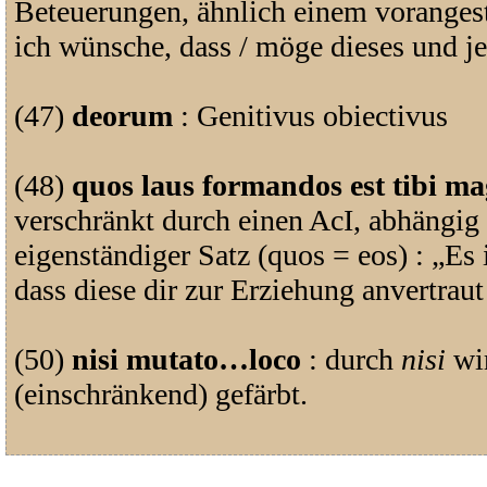
Beteuerungen, ähnlich einem vorangest
ich wünsche, dass / möge dieses und j
(47)
deorum
: Genitivus obiectivus
(48)
quos laus formandos est tibi m
verschränkt durch einen AcI, abhängi
eigenständiger Satz (quos = eos) : „Es
dass diese dir zur Erziehung anvertrau
(50)
nisi mutato…loco
: durch
nisi
wir
(einschränkend) gefärbt.