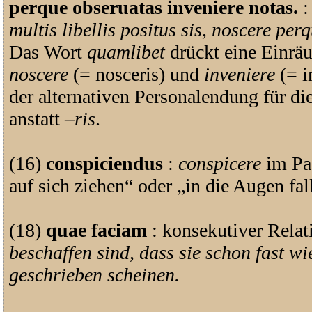
perque obseruatas inveniere notas.
:
multis libellis positus sis, noscere per
Das Wort
quamlibet
drückt eine Einrä
noscere
(= nosceris) und
inveniere
(= i
der alternativen Personalendung für die
anstatt
–ris
.
(16)
conspiciendus
:
conspicere
im Pas
auf sich ziehen“ oder „in die Augen fal
(18)
quae faciam
: konsekutiver Relat
beschaffen sind, dass sie schon fast w
geschrieben scheinen.