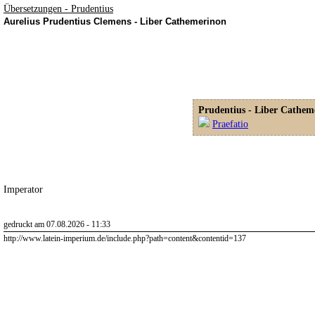
Übersetzungen - Prudentius
Aurelius Prudentius Clemens - Liber Cathemerinon
Prudentius - Liber Cathem
Praefatio
Imperator
gedruckt am 07.08.2026 - 11:33
http://www.latein-imperium.de/include.php?path=content&contentid=137