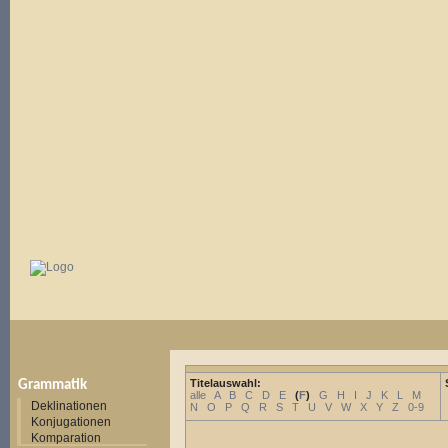
Titelauswahl:
Grammatik
alle
A
B
C
D
E
(
F
)
G
H
I
J
K
L
M
Deklinationen
N
O
P
Q
R
S
T
U
V
W
X
Y
Z
0-9
Konjugationen
Komparation