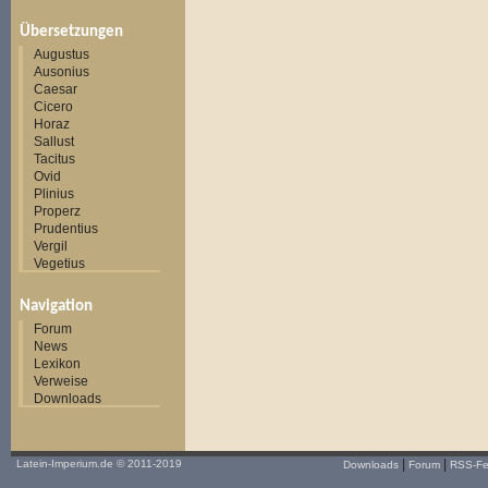
Übersetzungen
Augustus
Ausonius
Caesar
Cicero
Horaz
Sallust
Tacitus
Ovid
Plinius
Properz
Prudentius
Vergil
Vegetius
Navigation
Forum
News
Lexikon
Verweise
Downloads
|
|
Latein-Imperium.de
© 2011-2019
Downloads
Forum
RSS-F