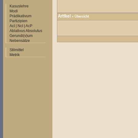
Kasuslehre
Modi
Prädikativum
Artikel
»
Übersicht
Partizipien
AcI | NcI | AcP
Ablativus Absolutus
Gerundi(v)um
Nebensätze
Stilmittel
Metrik