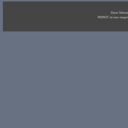
Diese Websi
PHPKIT ist eine eing