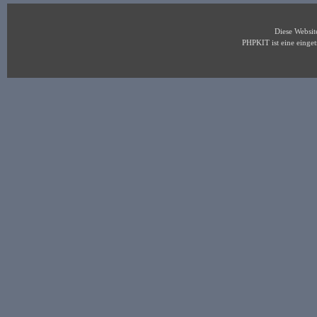
Diese Websi
PHPKIT ist eine eing