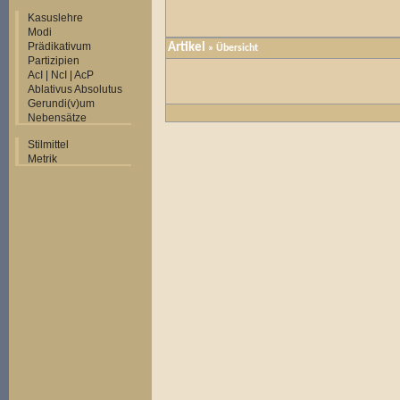
Kasuslehre
Modi
Prädikativum
Artikel
»
Übersicht
Partizipien
AcI | NcI | AcP
Ablativus Absolutus
Gerundi(v)um
Nebensätze
Stilmittel
Metrik