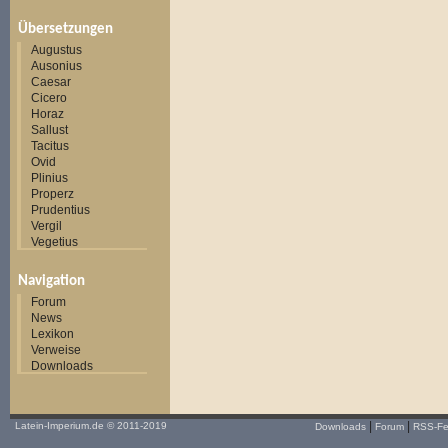
Übersetzungen
Augustus
Ausonius
Caesar
Cicero
Horaz
Sallust
Tacitus
Ovid
Plinius
Properz
Prudentius
Vergil
Vegetius
Navigation
Forum
News
Lexikon
Verweise
Downloads
|
|
Latein-Imperium.de
© 2011-2019
Downloads
Forum
RSS-F