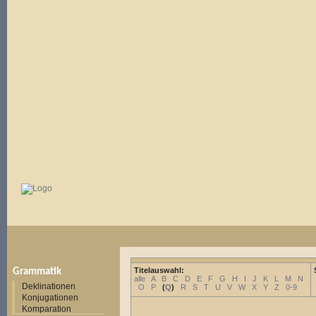
Titelauswahl:
Grammatik
alle
A
B
C
D
E
F
G
H
I
J
K
L
M
N
Deklinationen
O
P
(
Q
)
R
S
T
U
V
W
X
Y
Z
0-9
Konjugationen
Komparation