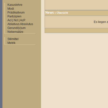
Kasuslehre
Modi
Prädikativum
News
» Übersicht
Partizipien
AcI | NcI | AcP
Es liegen 
Ablativus Absolutus
Gerundi(v)um
Nebensätze
Stilmittel
Metrik