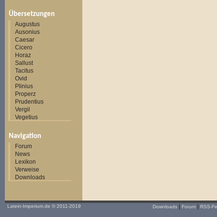
Übersetzungen
Augustus
Ausonius
Caesar
Cicero
Horaz
Sallust
Tacitus
Ovid
Plinius
Properz
Prudentius
Vergil
Vegetius
Navigation
Forum
News
Lexikon
Verweise
Downloads
|
|
Latein-Imperium.de
© 2011-2019
Downloads
Forum
RSS-F