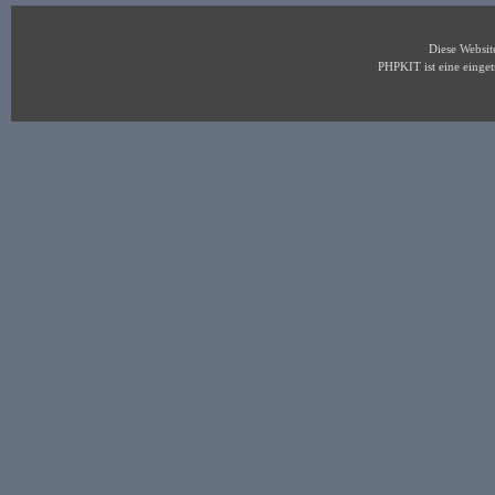
Diese Websi
PHPKIT ist eine eing