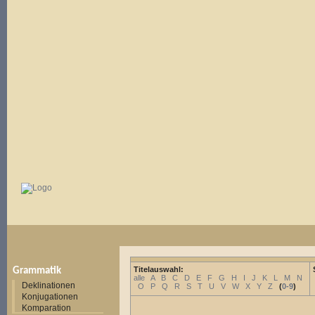
Titelauswahl:
Grammatik
alle
A
B
C
D
E
F
G
H
I
J
K
L
M
N
Deklinationen
O
P
Q
R
S
T
U
V
W
X
Y
Z
(
0-9
)
Konjugationen
Komparation