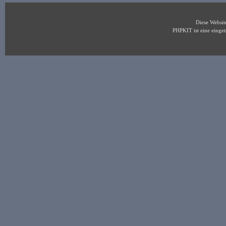
Diese Websi
PHPKIT ist eine eing