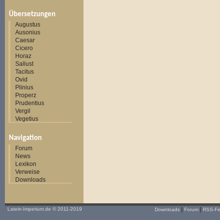
Übersetzungen
Augustus
Ausonius
Caesar
Cicero
Horaz
Sallust
Tacitus
Ovid
Plinius
Properz
Prudentius
Vergil
Vegetius
Navigation
Forum
News
Lexikon
Verweise
Downloads
|
|
Latein-Imperium.de
© 2011-2019
Downloads
Forum
RSS-F