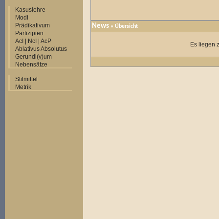
Kasuslehre
Modi
Prädikativum
News
» Übersicht
Partizipien
AcI | NcI | AcP
Es liegen 
Ablativus Absolutus
Gerundi(v)um
Nebensätze
Stilmittel
Metrik