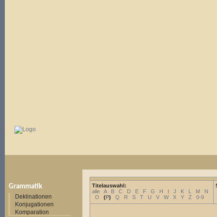
Titelauswahl:
Grammatik
alle
A
B
C
D
E
F
G
H
I
J
K
L
M
N
Deklinationen
O
(
P
)
Q
R
S
T
U
V
W
X
Y
Z
0-9
Konjugationen
Komparation