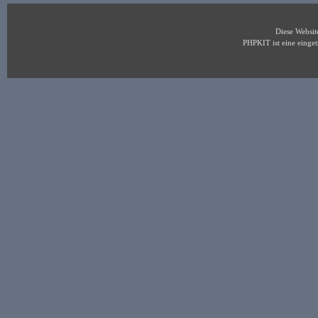
Diese Websi
PHPKIT ist eine eing