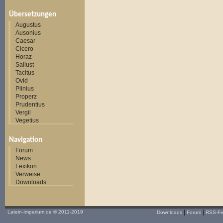
Übersetzungen
Augustus
Ausonius
Caesar
Cicero
Horaz
Sallust
Tacitus
Ovid
Plinius
Properz
Prudentius
Vergil
Vegetius
Navigation
Forum
News
Lexikon
Verweise
Downloads
|
|
Latein-Imperium.de
© 2011-2019
Downloads
Forum
RSS-F