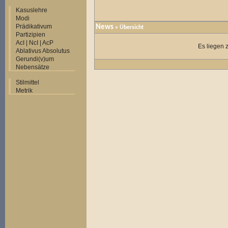
Kasuslehre
Modi
Prädikativum
News
» Übersicht
Partizipien
AcI | NcI | AcP
Es liegen 
Ablativus Absolutus
Gerundi(v)um
Nebensätze
Stilmittel
Metrik