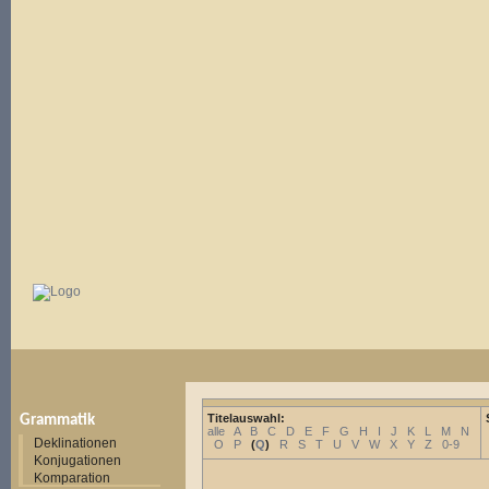
Titelauswahl:
Grammatik
alle
A
B
C
D
E
F
G
H
I
J
K
L
M
N
Deklinationen
O
P
(
Q
)
R
S
T
U
V
W
X
Y
Z
0-9
Konjugationen
Komparation