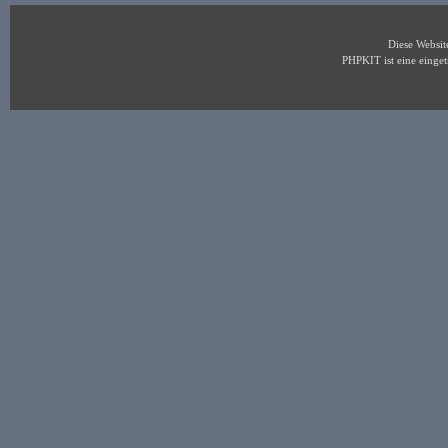
Diese Websi
PHPKIT ist eine eing