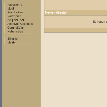
Kasuslehre
Modi
Prädikativum
News
» Übersicht
Partizipien
AcI | NcI | AcP
Es liegen 
Ablativus Absolutus
Gerundi(v)um
Nebensätze
Stilmittel
Metrik