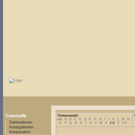
Titelauswahl:
Grammatik
alle
A
B
C
D
E
F
G
H
I
J
K
L
M
N
Deklinationen
O
P
Q
R
S
T
U
V
W
X
(
Y
)
Z
0-9
Konjugationen
Komparation