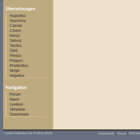
Übersetzungen
Augustus
Ausonius
Caesar
Cicero
Horaz
Sallust
Tacitus
Ovid
Plinius
Properz
Prudentius
Vergil
Vegetius
Navigation
Forum
News
Lexikon
Verweise
Downloads
|
|
Latein-Imperium.de
© 2011-2019
Downloads
Forum
RSS-F