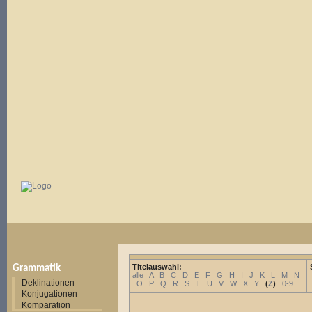
Titelauswahl:
Grammatik
alle
A
B
C
D
E
F
G
H
I
J
K
L
M
N
Deklinationen
O
P
Q
R
S
T
U
V
W
X
Y
(
Z
)
0-9
Konjugationen
Komparation