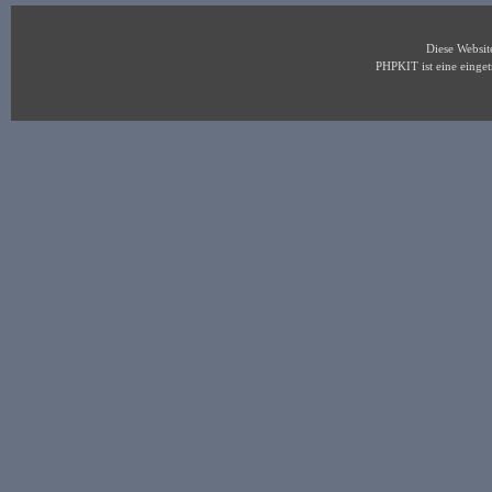
Diese Websi
PHPKIT ist eine eing