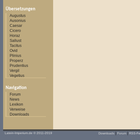
Übersetzungen
Augustus
Ausonius
Caesar
Cicero
Horaz
Sallust
Tacitus
Ovid
Plinius
Properz
Prudentius
Vergil
Vegetius
Navigation
Forum
News
Lexikon
Verweise
Downloads
|
|
Latein-Imperium.de
© 2011-2019
Downloads
Forum
RSS-F