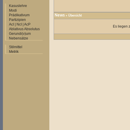
Kasuslehre
Modi
Prädikativum
News
» Übersicht
Partizipien
AcI | NcI | AcP
Es liegen 
Ablativus Absolutus
Gerundi(v)um
Nebensätze
Stilmittel
Metrik