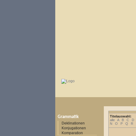
Titelauswahl:
Grammatik
alle
A
B
C
D
Deklinationen
N
O
P
Q
R
Konjugationen
Komparation