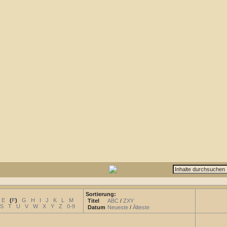
Sortierung:
E
(
F
)
G
H
I
J
K
L
M
Titel
ABC
/
ZXY
S
T
U
V
W
X
Y
Z
0-9
Datum
Neueste
/
Älteste