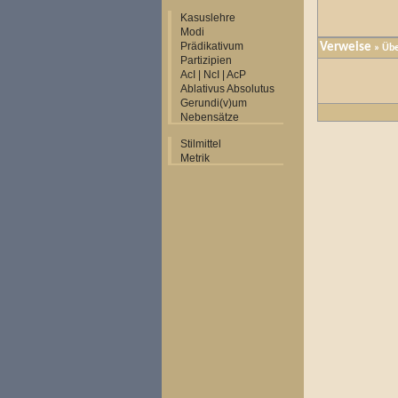
Kasuslehre
Modi
Prädikativum
Verweise
» Übe
Partizipien
AcI | NcI | AcP
Ablativus Absolutus
Gerundi(v)um
Nebensätze
Stilmittel
Metrik