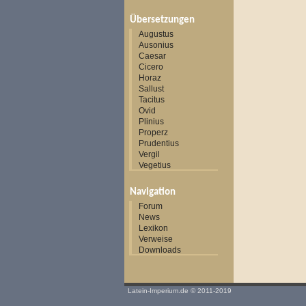
Übersetzungen
Augustus
Ausonius
Caesar
Cicero
Horaz
Sallust
Tacitus
Ovid
Plinius
Properz
Prudentius
Vergil
Vegetius
Navigation
Forum
News
Lexikon
Verweise
Downloads
Latein-Imperium.de
© 2011-2019