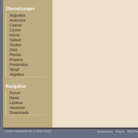
Übersetzungen
Augustus
Ausonius
Caesar
Cicero
Horaz
Sallust
Tacitus
Ovid
Plinius
Properz
Prudentius
Vergil
Vegetius
Navigation
Forum
News
Lexikon
Verweise
Downloads
|
|
Latein-Imperium.de
© 2011-2019
Downloads
Forum
RSS-F