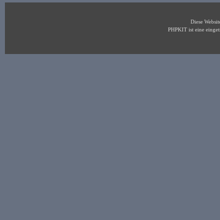
Diese Websi
PHPKIT ist eine eing