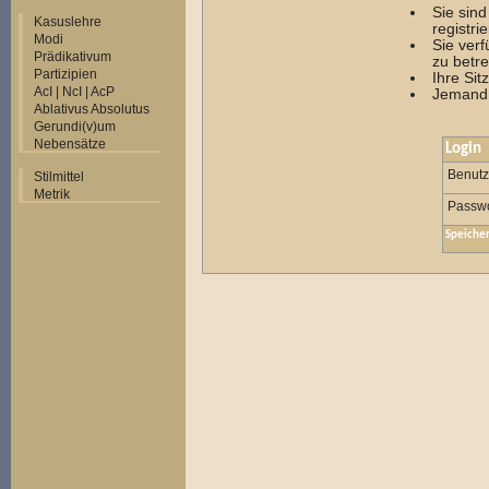
Sie sin
Kasuslehre
registrie
Modi
Sie ver
Prädikativum
zu betre
Partizipien
Ihre Sit
AcI | NcI | AcP
Jemand 
Ablativus Absolutus
Gerundi(v)um
Nebensätze
Login
Benut
Stilmittel
Metrik
Passwo
Speiche