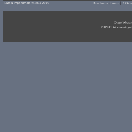
|
|
Latein-Imperium.de
© 2011-2019
Downloads
Forum
RSS-F
Diese Websi
PHPKIT ist eine eing