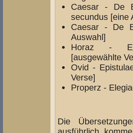
Caesar - De Be
secundus [eine 
Caesar - De Bel
Auswahl]
Horaz - Epi
[ausgewählte Ve
Ovid - Epistula
Verse]
Properz - Elegi
Die Übersetzung
ausführlich kommen