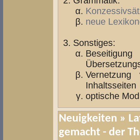
Grammatik:
Konzessivsät
neue Lexikon
Sonstiges:
Beseitigu
Übersetzungs
Vernetzung
Inhaltsseiten
optische Modi
Neuigkeiten
» La
gemacht - der Th