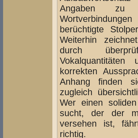
Angaben zu s
Wortverbindunge
berüchtigte Stolp
Weiterhin zeichn
durch überpr
Vokalquantitäten
korrekten Ausspra
Anhang finden si
zugleich übersicht
Wer einen soliden
sucht, der der mi
versehen ist, fä
richtig.