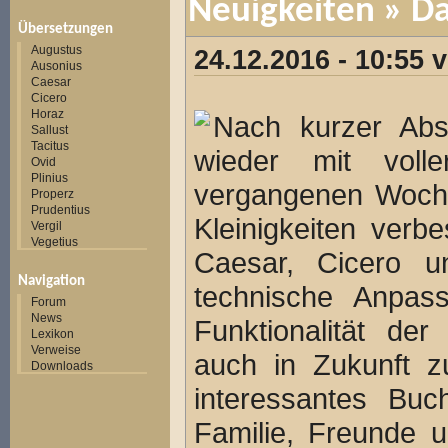
Neuigkeiten
» Da
Übersetzungen
Augustus
24.12.2016 - 10:55
Ausonius
Caesar
Cicero
Horaz
Nach kurzer Abst
Sallust
Tacitus
wieder mit voll
Ovid
Plinius
vergangenen Woche
Properz
Prudentius
Kleinigkeiten verb
Vergil
Vegetius
Caesar, Cicero un
Navigation
technische Anpa
Forum
News
Funktionalität der
Lexikon
Verweise
auch in Zukunft z
Downloads
interessantes Buc
Familie, Freunde 