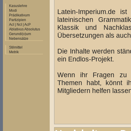
Kasuslehre
Latein-Imperium.de ist
Modi
Prädikativum
lateinischen Grammati
Partizipien
AcI | NcI | AcP
Klassik und Nachkla
Ablativus Absolutus
Übersetzungen als auch 
Gerundi(v)um
Nebensätze
Stilmittel
Die Inhalte werden stän
Metrik
ein Endlos-Projekt.
Wenn ihr Fragen zu 
Themen habt, könnt 
Mitgliedern helfen lassen