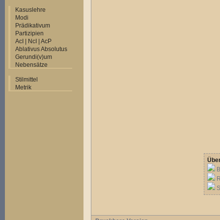
Kasuslehre
Modi
Prädikativum
Partizipien
AcI | NcI | AcP
Ablativus Absolutus
Gerundi(v)um
Nebensätze
Stilmittel
Metrik
Über
B
R
S