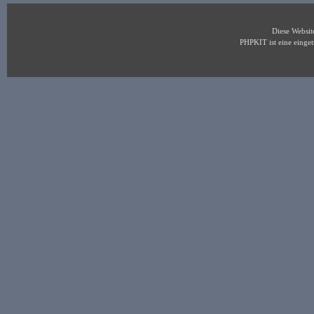
Diese Websi
PHPKIT ist eine eing