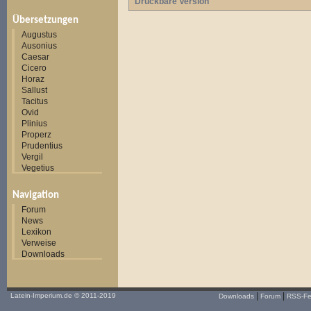
Druckbare Version
Übersetzungen
Augustus
Ausonius
Caesar
Cicero
Horaz
Sallust
Tacitus
Ovid
Plinius
Properz
Prudentius
Vergil
Vegetius
Navigation
Forum
News
Lexikon
Verweise
Downloads
|
|
Latein-Imperium.de
© 2011-2019
Downloads
Forum
RSS-F