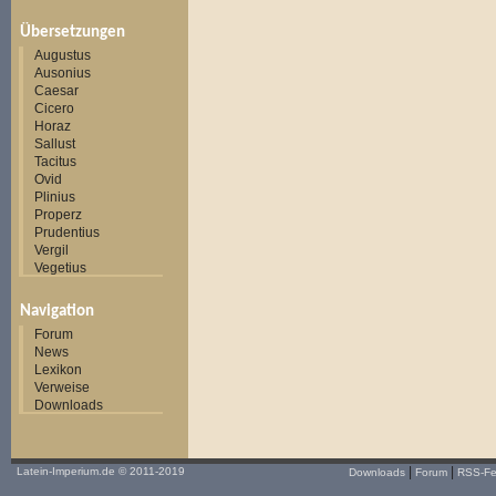
Übersetzungen
Augustus
Ausonius
Caesar
Cicero
Horaz
Sallust
Tacitus
Ovid
Plinius
Properz
Prudentius
Vergil
Vegetius
Navigation
Forum
News
Lexikon
Verweise
Downloads
|
|
Latein-Imperium.de
© 2011-2019
Downloads
Forum
RSS-F