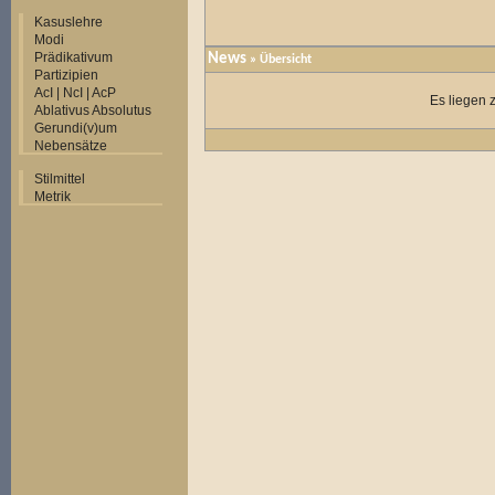
Kasuslehre
Modi
Prädikativum
News
» Übersicht
Partizipien
AcI | NcI | AcP
Es liegen 
Ablativus Absolutus
Gerundi(v)um
Nebensätze
Stilmittel
Metrik