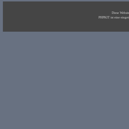
Diese Websi
PHPKIT ist eine eing