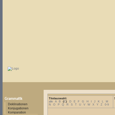
Titelauswahl:
Grammatik
alle
A
B
(
C
)
D
E
F
G
H
I
J
K
L
M
Deklinationen
N
O
P
Q
R
S
T
U
V
W
X
Y
Z
0-9
Konjugationen
Komparation