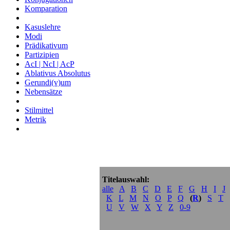
Komparation
Kasuslehre
Modi
Prädikativum
Partizipien
AcI | NcI | AcP
Ablativus Absolutus
Gerundi(v)um
Nebensätze
Stilmittel
Metrik
Titelauswahl:
alle
A
B
C
D
E
F
G
H
I
J
K
L
M
N
O
P
Q
(
R
)
S
T
U
V
W
X
Y
Z
0-9