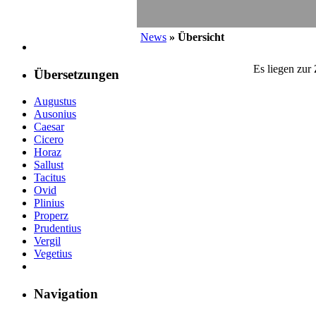
News
» Übersicht
Es liegen zur
Übersetzungen
Augustus
Ausonius
Caesar
Cicero
Horaz
Sallust
Tacitus
Ovid
Plinius
Properz
Prudentius
Vergil
Vegetius
Navigation