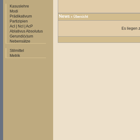
Kasuslehre
Modi
Prädikativum
News
» Übersicht
Partizipien
AcI | NcI | AcP
Es liegen 
Ablativus Absolutus
Gerundi(v)um
Nebensätze
Stilmittel
Metrik