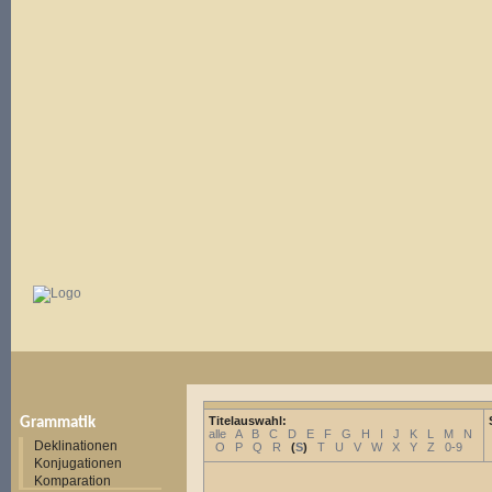
Titelauswahl:
Grammatik
alle
A
B
C
D
E
F
G
H
I
J
K
L
M
N
Deklinationen
O
P
Q
R
(
S
)
T
U
V
W
X
Y
Z
0-9
Konjugationen
Komparation