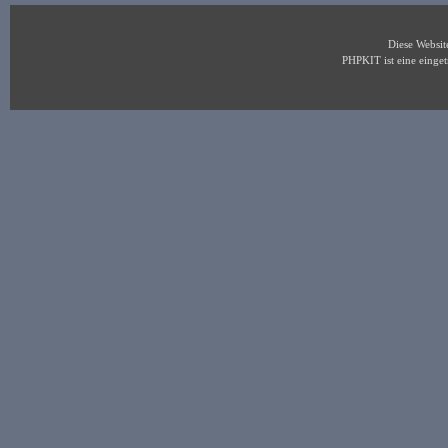
Diese Websi
PHPKIT ist eine eing