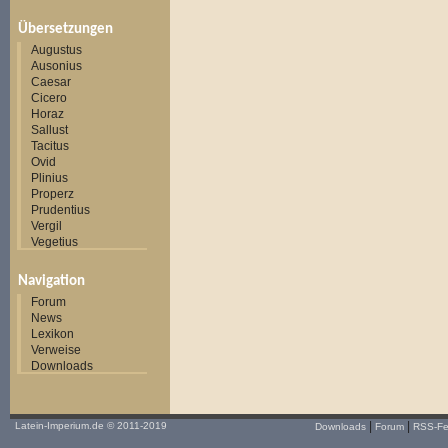
Übersetzungen
Augustus
Ausonius
Caesar
Cicero
Horaz
Sallust
Tacitus
Ovid
Plinius
Properz
Prudentius
Vergil
Vegetius
Navigation
Forum
News
Lexikon
Verweise
Downloads
|
|
Latein-Imperium.de
© 2011-2019
Downloads
Forum
RSS-F