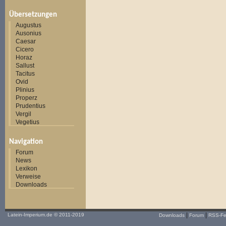
Übersetzungen
Augustus
Ausonius
Caesar
Cicero
Horaz
Sallust
Tacitus
Ovid
Plinius
Properz
Prudentius
Vergil
Vegetius
Navigation
Forum
News
Lexikon
Verweise
Downloads
|
|
Latein-Imperium.de
© 2011-2019
Downloads
Forum
RSS-F