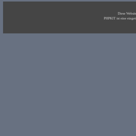
Diese Websi
PHPKIT ist eine eing