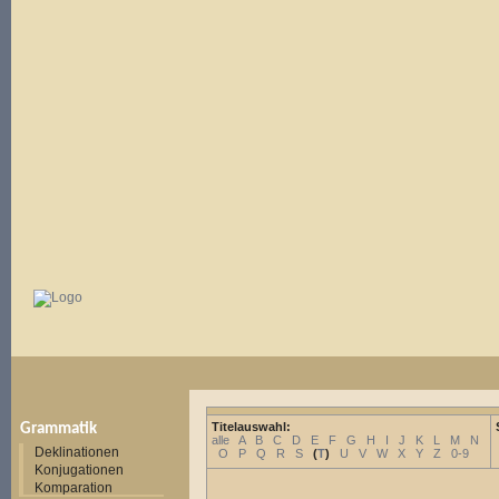
Titelauswahl:
Grammatik
alle
A
B
C
D
E
F
G
H
I
J
K
L
M
N
Deklinationen
O
P
Q
R
S
(
T
)
U
V
W
X
Y
Z
0-9
Konjugationen
Komparation