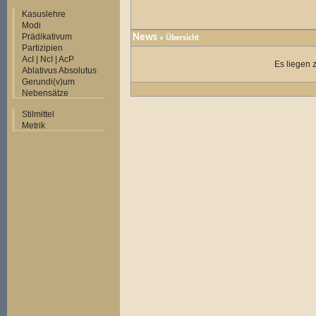
Kasuslehre
Modi
Prädikativum
News
» Übersicht
Partizipien
AcI | NcI | AcP
Es liegen 
Ablativus Absolutus
Gerundi(v)um
Nebensätze
Stilmittel
Metrik