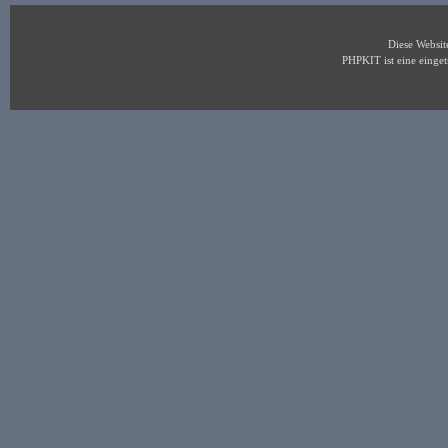
Diese Websi
PHPKIT ist eine eing