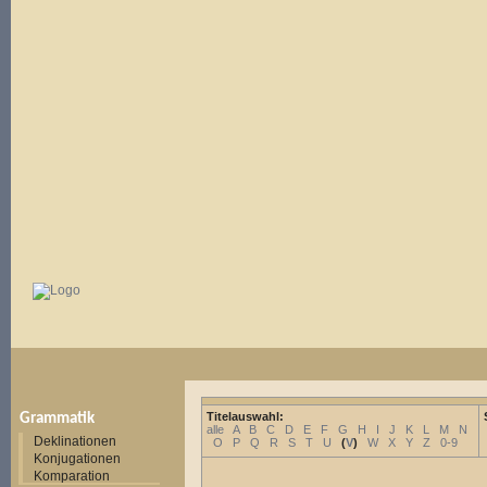
Titelauswahl:
Grammatik
alle
A
B
C
D
E
F
G
H
I
J
K
L
M
N
Deklinationen
O
P
Q
R
S
T
U
(
V
)
W
X
Y
Z
0-9
Konjugationen
Komparation