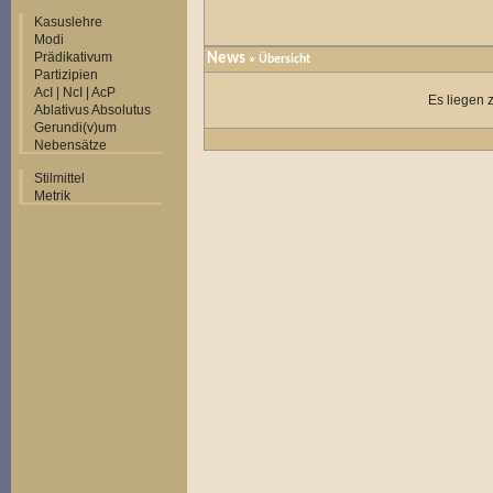
Kasuslehre
Modi
Prädikativum
News
» Übersicht
Partizipien
AcI | NcI | AcP
Es liegen 
Ablativus Absolutus
Gerundi(v)um
Nebensätze
Stilmittel
Metrik