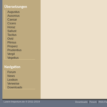
Übersetzungen
Augustus
Ausonius
Caesar
Cicero
Horaz
Sallust
Tacitus
Ovid
Plinius
Properz
Prudentius
Vergil
Vegetius
Navigation
Forum
News
Lexikon
Verweise
Downloads
|
|
Latein-Imperium.de
© 2011-2019
Downloads
Forum
RSS-F