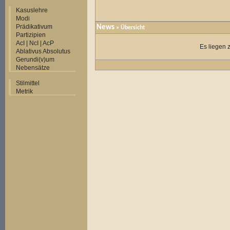
Kasuslehre
Modi
Prädikativum
News
» Übersicht
Partizipien
AcI | NcI | AcP
Es liegen 
Ablativus Absolutus
Gerundi(v)um
Nebensätze
Stilmittel
Metrik