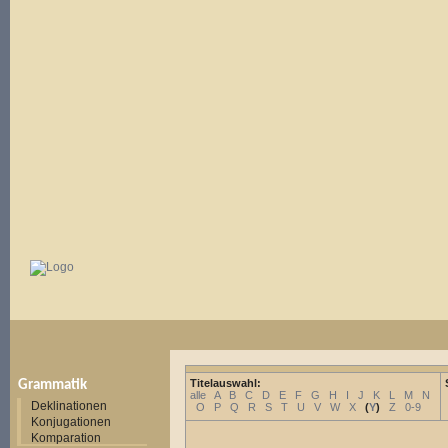
Titelauswahl:
Grammatik
alle
A
B
C
D
E
F
G
H
I
J
K
L
M
N
Deklinationen
O
P
Q
R
S
T
U
V
W
X
(
Y
)
Z
0-9
Konjugationen
Komparation