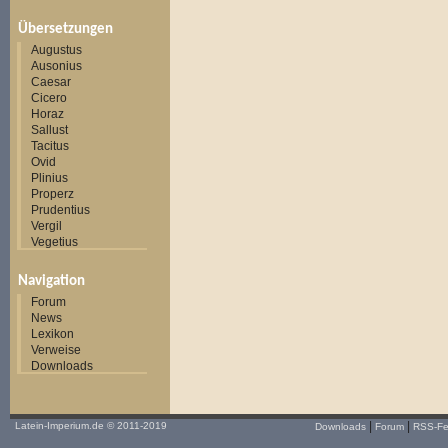
Übersetzungen
Augustus
Ausonius
Caesar
Cicero
Horaz
Sallust
Tacitus
Ovid
Plinius
Properz
Prudentius
Vergil
Vegetius
Navigation
Forum
News
Lexikon
Verweise
Downloads
|
|
Latein-Imperium.de
© 2011-2019
Downloads
Forum
RSS-F