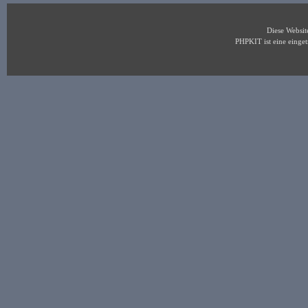
Diese Websi
PHPKIT ist eine eing