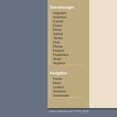
Übersetzungen
Augustus
Ausonius
Caesar
Cicero
Horaz
Sallust
Tacitus
Ovid
Plinius
Properz
Prudentius
Vergil
Vegetius
Navigation
Forum
News
Lexikon
Verweise
Downloads
Latein-Imperium.de
© 2011-2019