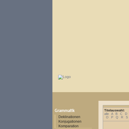
Titelauswahl:
Grammatik
alle
A
B
C
D
Deklinationen
O
P
Q
R
S
Konjugationen
Komparation