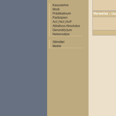
Kasuslehre
Modi
Prädikativum
Verweise
» Übe
Partizipien
AcI | NcI | AcP
Ablativus Absolutus
Gerundi(v)um
Nebensätze
Stilmittel
Metrik