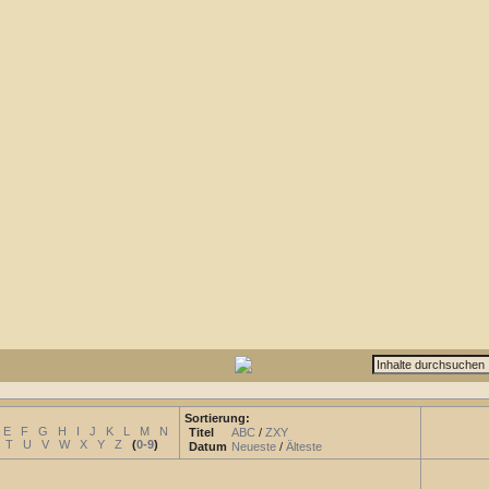
Sortierung:
E
F
G
H
I
J
K
L
M
N
Titel
ABC
/
ZXY
T
U
V
W
X
Y
Z
(
0-9
)
Datum
Neueste
/
Älteste