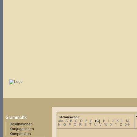
Titelauswahl:
Grammatik
alle
A
B
C
D
E
F
(
G
)
H
I
J
K
L
M
Deklinationen
N
O
P
Q
R
S
T
U
V
W
X
Y
Z
0-9
Konjugationen
Komparation