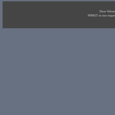
Diese Websi
PHPKIT ist eine eing