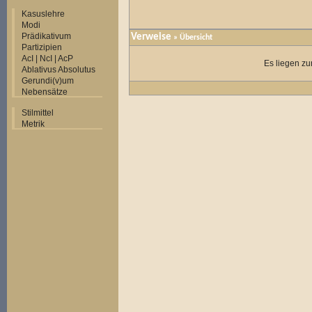
Kasuslehre
Modi
Prädikativum
Verweise
» Übersicht
Partizipien
AcI | NcI | AcP
Es liegen zu
Ablativus Absolutus
Gerundi(v)um
Nebensätze
Stilmittel
Metrik