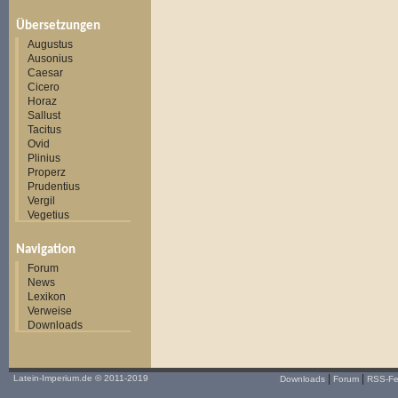
Übersetzungen
Augustus
Ausonius
Caesar
Cicero
Horaz
Sallust
Tacitus
Ovid
Plinius
Properz
Prudentius
Vergil
Vegetius
Navigation
Forum
News
Lexikon
Verweise
Downloads
|
|
Latein-Imperium.de
© 2011-2019
Downloads
Forum
RSS-F