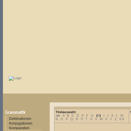
Titelauswahl:
Grammatik
alle
A
B
C
D
E
F
G
(
H
)
I
J
K
L
M
Deklinationen
N
O
P
Q
R
S
T
U
V
W
X
Y
Z
0-9
Konjugationen
Komparation