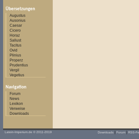
Übersetzungen
Augustus
Ausonius
Caesar
Cicero
Horaz
Sallust
Tacitus
Ovid
Plinius
Properz
Prudentius
Vergil
Vegetius
Navigation
Forum
News
Lexikon
Verweise
Downloads
|
|
Latein-Imperium.de
© 2011-2019
Downloads
Forum
RSS-F