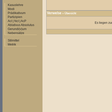
Kasuslehre
Modi
Prädikativum
Verweise
» Übersicht
Partizipien
AcI | NcI | AcP
Es liegen zu
Ablativus Absolutus
Gerundi(v)um
Nebensätze
Stilmittel
Metrik