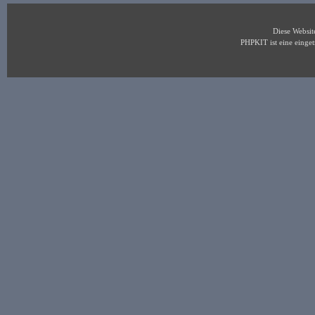
Diese Websi
PHPKIT ist eine eing