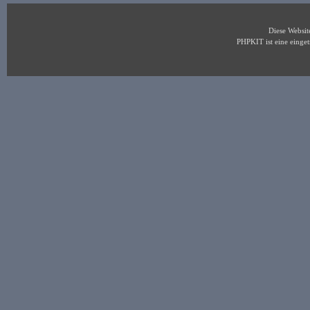
Diese Websi
PHPKIT ist eine eing