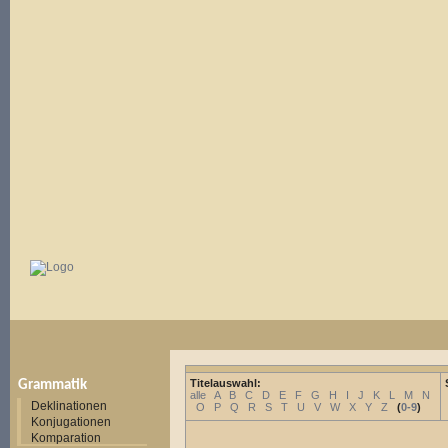
Titelauswahl:
Grammatik
alle
A
B
C
D
E
F
G
H
I
J
K
L
M
N
Deklinationen
O
P
Q
R
S
T
U
V
W
X
Y
Z
(
0-9
)
Konjugationen
Komparation