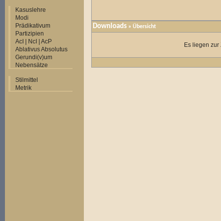
Kasuslehre
Modi
Prädikativum
Downloads
» Übersicht
Partizipien
AcI | NcI | AcP
Es liegen zur
Ablativus Absolutus
Gerundi(v)um
Nebensätze
Stilmittel
Metrik