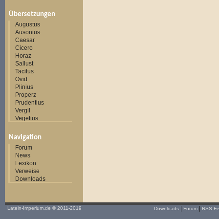
Übersetzungen
Augustus
Ausonius
Caesar
Cicero
Horaz
Sallust
Tacitus
Ovid
Plinius
Properz
Prudentius
Vergil
Vegetius
Navigation
Forum
News
Lexikon
Verweise
Downloads
|
|
Latein-Imperium.de
© 2011-2019
Downloads
Forum
RSS-F