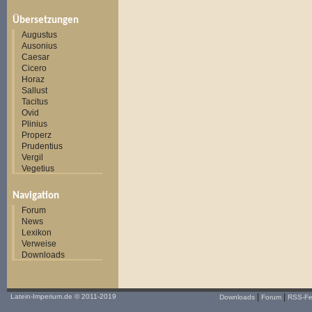
Übersetzungen
Augustus
Ausonius
Caesar
Cicero
Horaz
Sallust
Tacitus
Ovid
Plinius
Properz
Prudentius
Vergil
Vegetius
Navigation
Forum
News
Lexikon
Verweise
Downloads
|
|
Latein-Imperium.de
© 2011-2019
Downloads
Forum
RSS-F