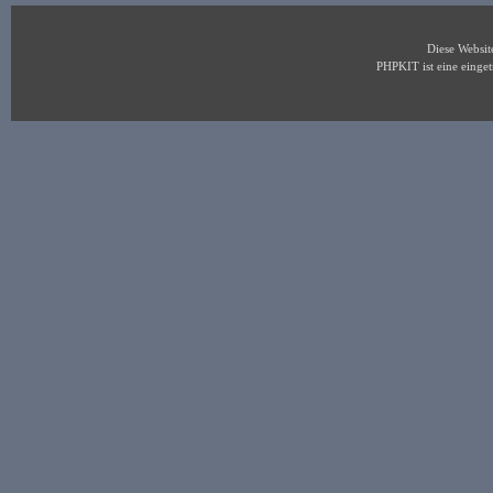
Diese Websi
PHPKIT ist eine eing