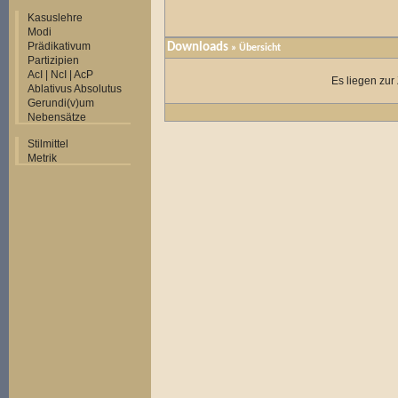
Kasuslehre
Modi
Prädikativum
Downloads
» Übersicht
Partizipien
AcI | NcI | AcP
Es liegen zur
Ablativus Absolutus
Gerundi(v)um
Nebensätze
Stilmittel
Metrik