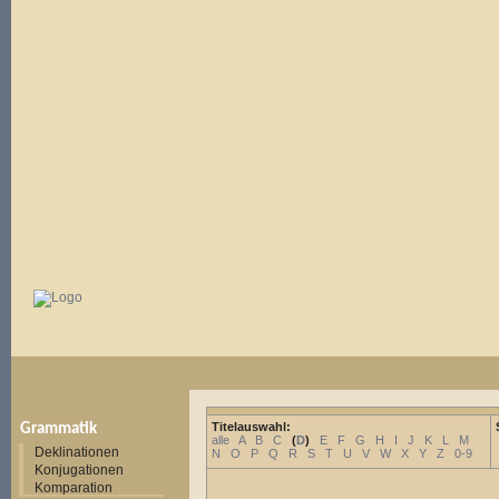
Titelauswahl:
Grammatik
alle
A
B
C
(
D
)
E
F
G
H
I
J
K
L
M
Deklinationen
N
O
P
Q
R
S
T
U
V
W
X
Y
Z
0-9
Konjugationen
Komparation