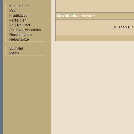
Kasuslehre
Modi
Prädikativum
Downloads
» Übersicht
Partizipien
AcI | NcI | AcP
Es liegen zur
Ablativus Absolutus
Gerundi(v)um
Nebensätze
Stilmittel
Metrik