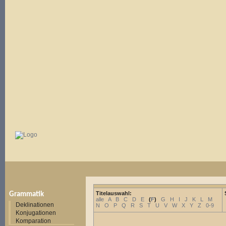
Titelauswahl:
Grammatik
alle
A
B
C
D
E
(
F
)
G
H
I
J
K
L
M
Deklinationen
N
O
P
Q
R
S
T
U
V
W
X
Y
Z
0-9
Konjugationen
Komparation