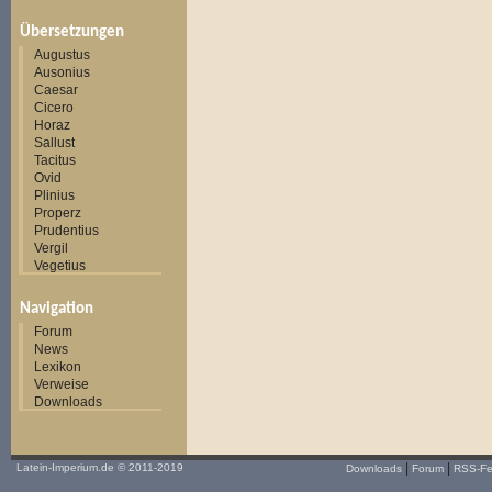
Übersetzungen
Augustus
Ausonius
Caesar
Cicero
Horaz
Sallust
Tacitus
Ovid
Plinius
Properz
Prudentius
Vergil
Vegetius
Navigation
Forum
News
Lexikon
Verweise
Downloads
|
|
Latein-Imperium.de
© 2011-2019
Downloads
Forum
RSS-F