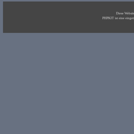
Diese Websi
PHPKIT ist eine eing