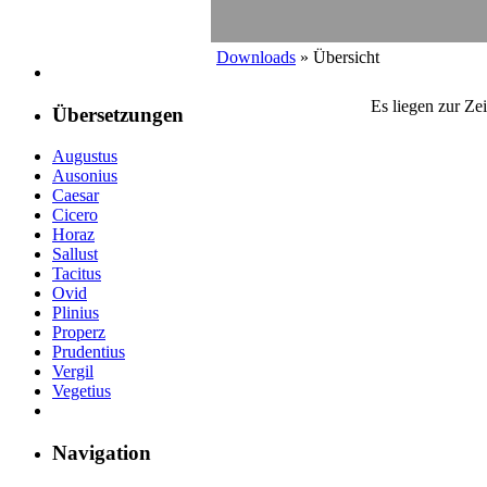
Downloads
» Übersicht
Es liegen zur Ze
Übersetzungen
Augustus
Ausonius
Caesar
Cicero
Horaz
Sallust
Tacitus
Ovid
Plinius
Properz
Prudentius
Vergil
Vegetius
Navigation