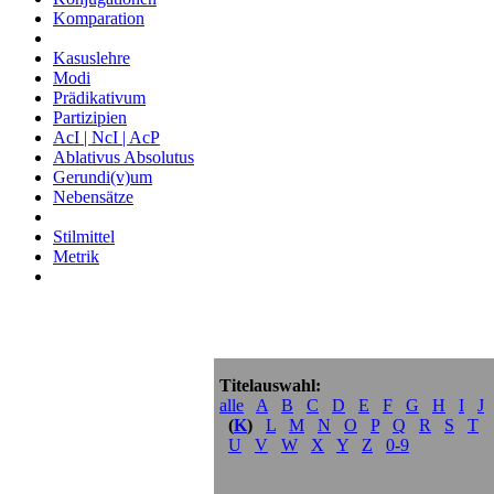
Komparation
Kasuslehre
Modi
Prädikativum
Partizipien
AcI | NcI | AcP
Ablativus Absolutus
Gerundi(v)um
Nebensätze
Stilmittel
Metrik
Titelauswahl:
alle
A
B
C
D
E
F
G
H
I
J
(
K
)
L
M
N
O
P
Q
R
S
T
U
V
W
X
Y
Z
0-9