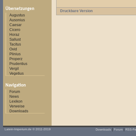
Übersetzungen
Druckbare Version
Augustus
Ausonius
Caesar
Cicero
Horaz
Sallust
Tacitus
Ovid
Plinius
Properz
Prudentius
Vergil
Vegetius
Navigation
Forum
News
Lexikon
Verweise
Downloads
|
|
Latein-Imperium.de
© 2011-2019
Downloads
Forum
RSS-F