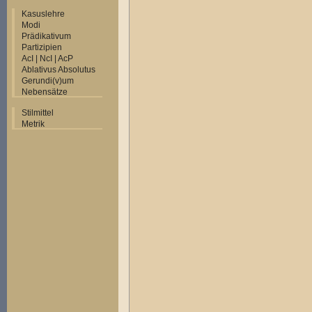
Kasuslehre
Modi
Prädikativum
Partizipien
AcI | NcI | AcP
Ablativus Absolutus
Gerundi(v)um
Nebensätze
Stilmittel
Metrik