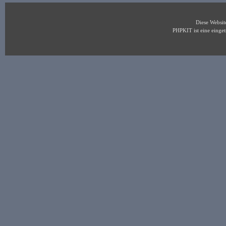
Diese Websi
PHPKIT ist eine eing