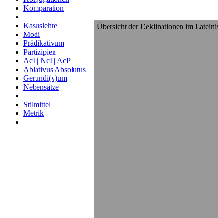
Komparation
Kasuslehre
Übersicht der Deklinationen im Latein
Modi
Prädikativum
Partizipien
AcI | NcI | AcP
Ablativus Absolutus
Gerundi(v)um
Nebensätze
Stilmittel
Metrik