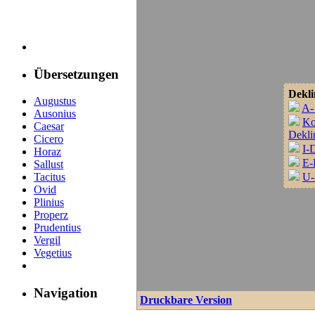
Übersetzungen
Dekli
Augustus
A-
Ausonius
Ko
Caesar
Dekli
Cicero
I-
Horaz
E-
Sallust
Tacitus
U-
Ovid
Plinius
Properz
Prudentius
Vergil
Vegetius
Navigation
Druckbare Version