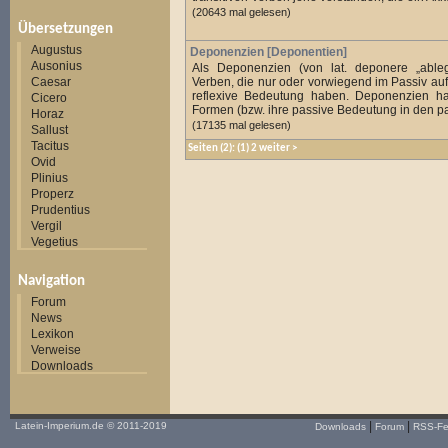
(20643 mal gelesen)
Übersetzungen
Augustus
Deponenzien [Deponentien]
Ausonius
Als Deponenzien (von lat. deponere „able
Caesar
Verben, die nur oder vorwiegend im Passiv auft
reflexive Bedeutung haben. Deponenzien ha
Cicero
Formen (bzw. ihre passive Bedeutung in den pa
Horaz
(17135 mal gelesen)
Sallust
Tacitus
Seiten
(2):
(1)
2
weiter
>
Ovid
Plinius
Properz
Prudentius
Vergil
Vegetius
Navigation
Forum
News
Lexikon
Verweise
Downloads
|
|
Latein-Imperium.de
© 2011-2019
Downloads
Forum
RSS-F