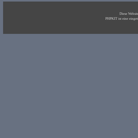
Diese Websi
PHPKIT ist eine eing