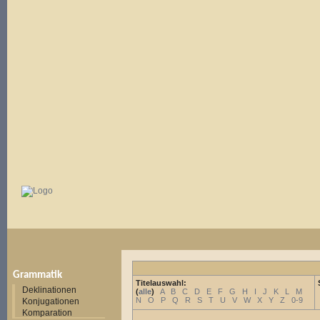
Grammatik
Titelauswahl:
Deklinationen
(
alle
)
A
B
C
D
E
F
G
H
I
J
K
L
M
N
O
P
Q
R
S
T
U
V
W
X
Y
Z
0-9
Konjugationen
Komparation