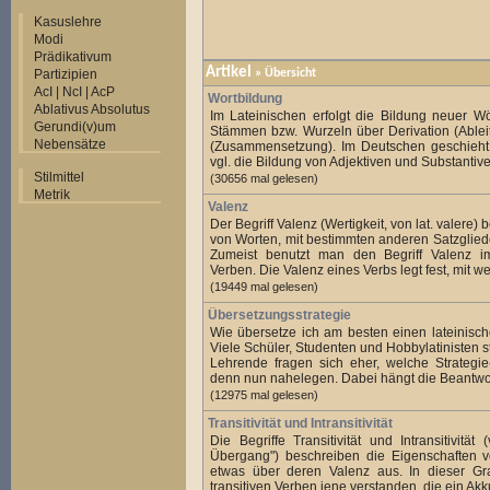
Kasuslehre
Modi
Prädikativum
Artikel
Partizipien
»
Übersicht
AcI | NcI | AcP
Wortbildung
Ablativus Absolutus
Im Lateinischen erfolgt die Bildung neuer W
Gerundi(v)um
Stämmen bzw. Wurzeln über Derivation (Ablei
Nebensätze
(Zusammensetzung). Im Deutschen geschieht 
vgl. die Bildung von Adjektiven und Substantive
Stilmittel
(30656 mal gelesen)
Metrik
Valenz
Der Begriff Valenz (Wertigkeit, von lat. valere) 
von Worten, mit bestimmten anderen Satzglied
Zumeist benutzt man den Begriff Valenz
Verben. Die Valenz eines Verbs legt fest, mit wel
(19449 mal gelesen)
Übersetzungsstrategie
Wie übersetze ich am besten einen lateinisc
Viele Schüler, Studenten und Hobbylatinisten st
Lehrende fragen sich eher, welche Strategie
denn nun nahelegen. Dabei hängt die Beantwo.
(12975 mal gelesen)
Transitivität und Intransitivität
Die Begriffe Transitivität und Intransitivität 
Übergang") beschreiben die Eigenschaften
etwas über deren Valenz aus. In dieser G
transitiven Verben jene verstanden, die ein Akku