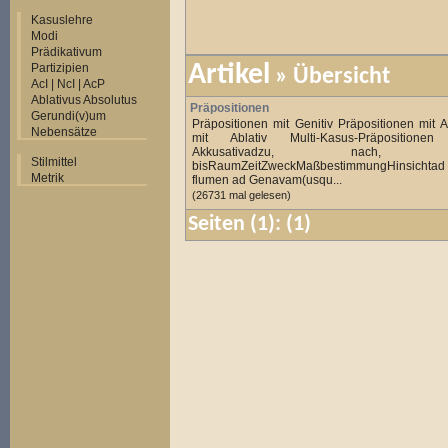
Kasuslehre
Modi
Prädikativum
Partizipien
Artikel
»
Übersicht
AcI | NcI | AcP
Ablativus Absolutus
Präpositionen
Gerundi(v)um
Präpositionen mit Genitiv Präpositionen mit A
Nebensätze
mit Ablativ Multi-Kasus-Präpositione
Akkusativadzu, nach,
Stilmittel
bisRaumZeitZweckMaßbestimmungHinsichta
Metrik
flumen ad Genavam(usqu...
(26731 mal gelesen)
Seiten
(1):
(1)