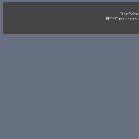
Diese Websi
PHPKIT ist eine eing