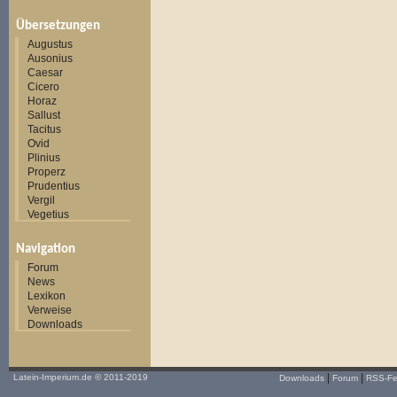
Übersetzungen
Augustus
Ausonius
Caesar
Cicero
Horaz
Sallust
Tacitus
Ovid
Plinius
Properz
Prudentius
Vergil
Vegetius
Navigation
Forum
News
Lexikon
Verweise
Downloads
|
|
Latein-Imperium.de
© 2011-2019
Downloads
Forum
RSS-F