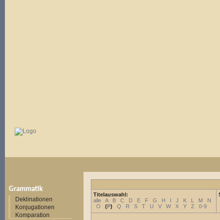
Grammatik
Titelauswahl:
Deklinationen
alle
A
B
C
D
E
F
G
H
I
J
K
L
M
N
O
(
P
)
Q
R
S
T
U
V
W
X
Y
Z
0-9
Konjugationen
Komparation