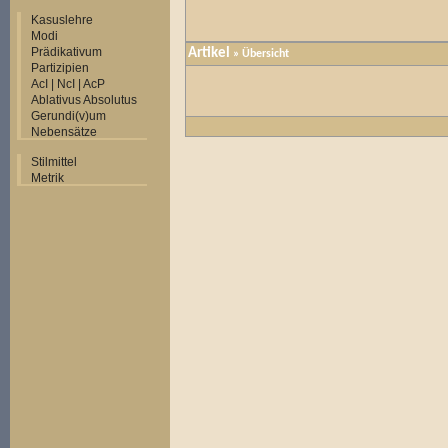
Kasuslehre
Modi
Prädikativum
Artikel
»
Übersicht
Partizipien
AcI | NcI | AcP
Ablativus Absolutus
Gerundi(v)um
Nebensätze
Stilmittel
Metrik