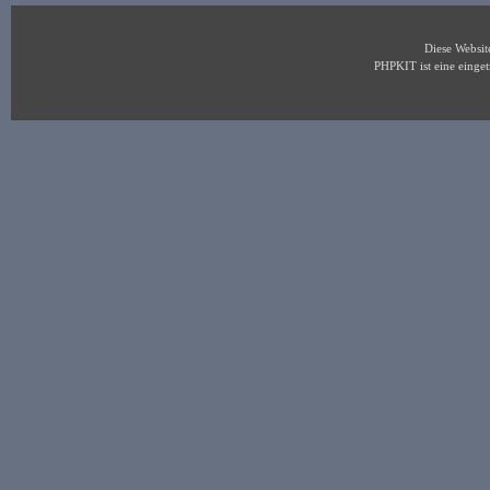
Diese Websi
PHPKIT ist eine eing