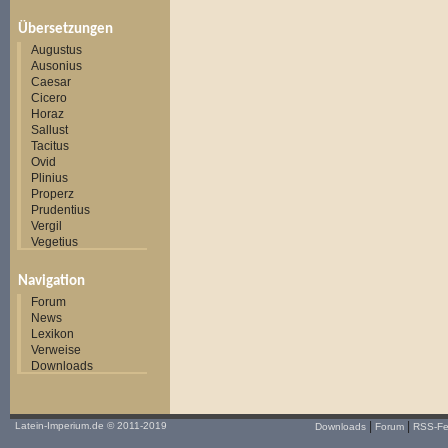
Übersetzungen
Augustus
Ausonius
Caesar
Cicero
Horaz
Sallust
Tacitus
Ovid
Plinius
Properz
Prudentius
Vergil
Vegetius
Navigation
Forum
News
Lexikon
Verweise
Downloads
|
|
Latein-Imperium.de
© 2011-2019
Downloads
Forum
RSS-F