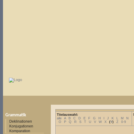
Titelauswahl:
Grammatik
alle
A
B
C
D
E
F
G
H
I
J
K
L
M
N
Deklinationen
O
P
Q
R
S
T
U
V
W
X
(
Y
)
Z
0-9
Konjugationen
Komparation