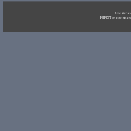
Diese Websi
PHPKIT ist eine eing