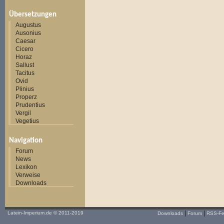
Übersetzungen
Augustus
Ausonius
Caesar
Cicero
Horaz
Sallust
Tacitus
Ovid
Plinius
Properz
Prudentius
Vergil
Vegetius
Navigation
Forum
News
Lexikon
Verweise
Downloads
|
|
Latein-Imperium.de
© 2011-2019
Downloads
Forum
RSS-F