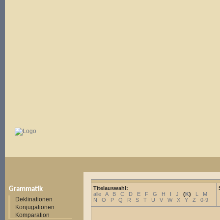
Titelauswahl:
Grammatik
alle
A
B
C
D
E
F
G
H
I
J
(
K
)
L
M
Deklinationen
N
O
P
Q
R
S
T
U
V
W
X
Y
Z
0-9
Konjugationen
Komparation