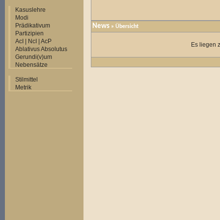
Kasuslehre
Modi
Prädikativum
News
» Übersicht
Partizipien
AcI | NcI | AcP
Es liegen 
Ablativus Absolutus
Gerundi(v)um
Nebensätze
Stilmittel
Metrik