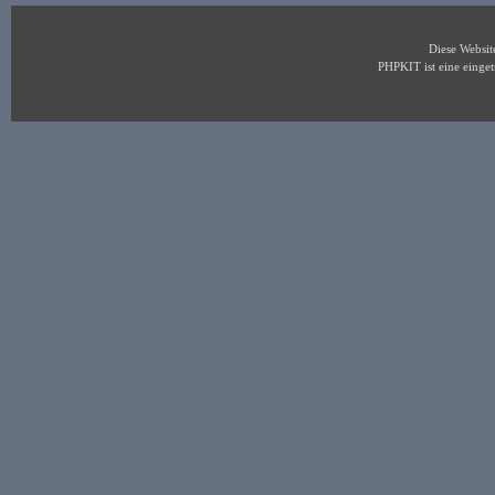
Diese Websi
PHPKIT ist eine eing