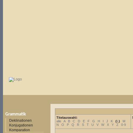
Grammatik
Titelauswahl:
Deklinationen
alle
A
B
C
D
E
F
G
H
I
J
K
(
L
)
M
N
O
P
Q
R
S
T
U
V
W
X
Y
Z
0-9
Konjugationen
Komparation