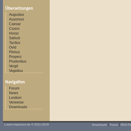
Übersetzungen
Augustus
Ausonius
Caesar
Cicero
Horaz
Sallust
Tacitus
Ovid
Plinius
Properz
Prudentius
Vergil
Vegetius
Navigation
Forum
News
Lexikon
Verweise
Downloads
|
|
Latein-Imperium.de
© 2011-2019
Downloads
Forum
RSS-F