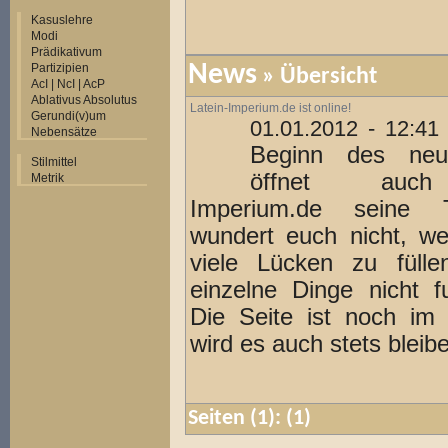
Kasuslehre
Modi
Prädikativum
Partizipien
News
» Übersicht
AcI | NcI | AcP
Ablativus Absolutus
Latein-Imperium.de ist online!
Gerundi(v)um
01.01.2012 - 12:41
Nebensätze
Beginn des neu
Stilmittel
öffnet auch
Metrik
Imperium.de seine T
wundert euch nicht, w
viele Lücken zu fülle
einzelne Dinge nicht fu
Die Seite ist noch im
wird es auch stets bleibe
Seiten
(1):
(1)