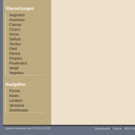
Übersetzungen
Augustus
Ausonius
Caesar
Cicero
Horaz
Sallust
Tacitus
Ovid
Plinius
Properz
Prudentius
Vergil
Vegetius
Navigation
Forum
News
Lexikon
Verweise
Downloads
|
|
Latein-Imperium.de
© 2011-2019
Downloads
Forum
RSS-F