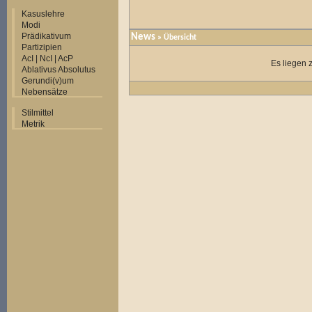
Kasuslehre
Modi
Prädikativum
News
» Übersicht
Partizipien
AcI | NcI | AcP
Es liegen 
Ablativus Absolutus
Gerundi(v)um
Nebensätze
Stilmittel
Metrik