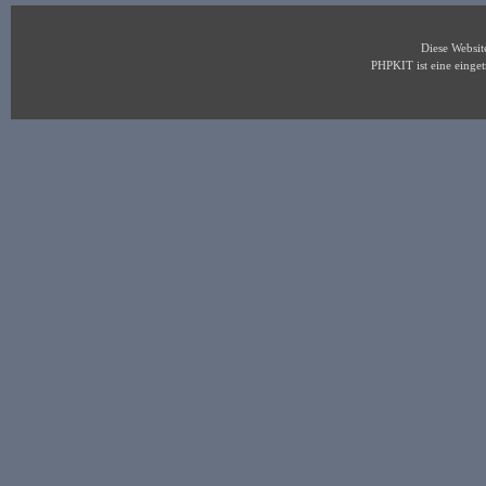
Diese Websi
PHPKIT ist eine eing