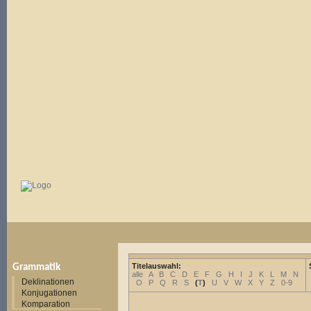
Titelauswahl:
Grammatik
alle
A
B
C
D
E
F
G
H
I
J
K
L
M
N
Deklinationen
O
P
Q
R
S
(
T
)
U
V
W
X
Y
Z
0-9
Konjugationen
Komparation