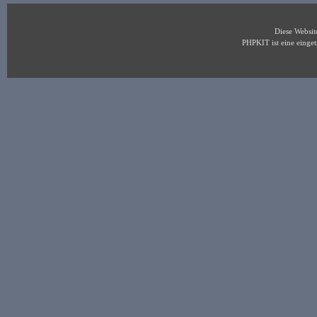
Diese Websi
PHPKIT ist eine eing