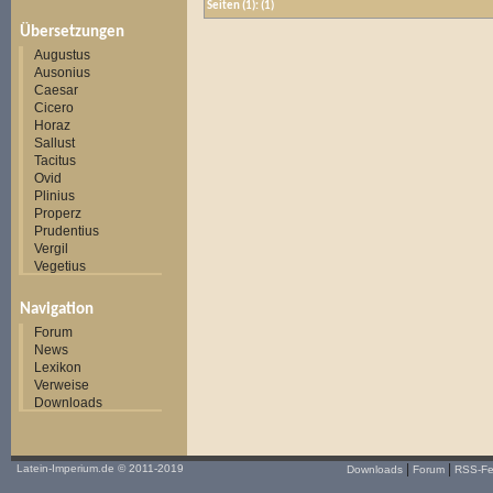
Seiten
(1):
(1)
Übersetzungen
Augustus
Ausonius
Caesar
Cicero
Horaz
Sallust
Tacitus
Ovid
Plinius
Properz
Prudentius
Vergil
Vegetius
Navigation
Forum
News
Lexikon
Verweise
Downloads
|
|
Latein-Imperium.de
© 2011-2019
Downloads
Forum
RSS-F