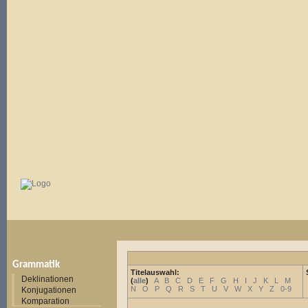
Grammatik
Titelauswahl:
Deklinationen
(
alle
)
A
B
C
D
E
F
G
H
I
J
K
L
M
N
O
P
Q
R
S
T
U
V
W
X
Y
Z
0-9
Konjugationen
Komparation