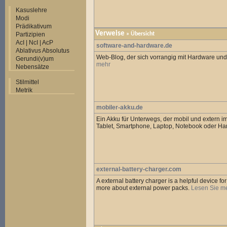
Kasuslehre
Modi
Prädikativum
Verweise
Partizipien
» Übersicht
AcI | NcI | AcP
software-and-hardware.de
Ablativus Absolutus
Web-Blog, der sich vorrangig mit Hardware und 
Gerundi(v)um
mehr
Nebensätze
Stilmittel
Metrik
mobiler-akku.de
Ein Akku für Unterwegs, der mobil und extern i
Tablet, Smartphone, Laptop, Notebook oder Ha
external-battery-charger.com
A external battery charger is a helpful device f
more about external power packs.
Lesen Sie m