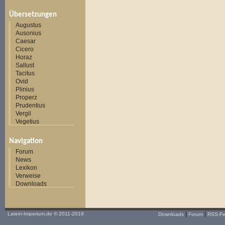
Übersetzungen
Augustus
Ausonius
Caesar
Cicero
Horaz
Sallust
Tacitus
Ovid
Plinius
Properz
Prudentius
Vergil
Vegetius
Navigation
Forum
News
Lexikon
Verweise
Downloads
|
|
Latein-Imperium.de
© 2011-2019
Downloads
Forum
RSS-F