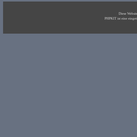
Diese Websi
PHPKIT ist eine eing