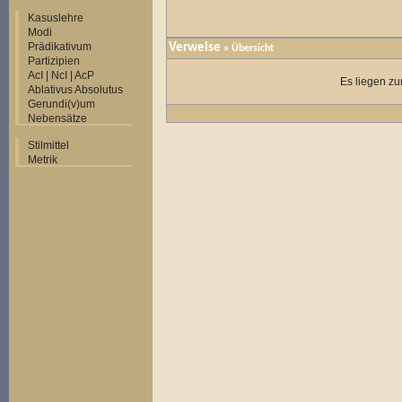
Kasuslehre
Modi
Prädikativum
Verweise
» Übersicht
Partizipien
AcI | NcI | AcP
Es liegen zu
Ablativus Absolutus
Gerundi(v)um
Nebensätze
Stilmittel
Metrik