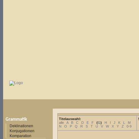
Titelauswahl:
Grammatik
alle
A
B
C
D
E
F
(
G
)
H
I
J
K
L
M
Deklinationen
N
O
P
Q
R
S
T
U
V
W
X
Y
Z
0-9
Konjugationen
Komparation