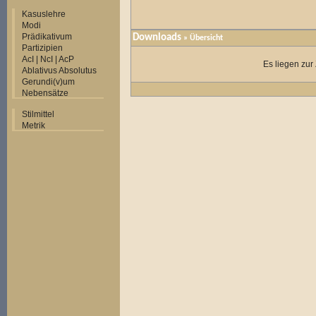
Kasuslehre
Modi
Prädikativum
Downloads
» Übersicht
Partizipien
AcI | NcI | AcP
Es liegen zur
Ablativus Absolutus
Gerundi(v)um
Nebensätze
Stilmittel
Metrik