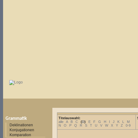
Titelauswahl:
Grammatik
alle
A
B
C
(
D
)
E
F
G
H
I
J
K
L
M
Deklinationen
N
O
P
Q
R
S
T
U
V
W
X
Y
Z
0-9
Konjugationen
Komparation