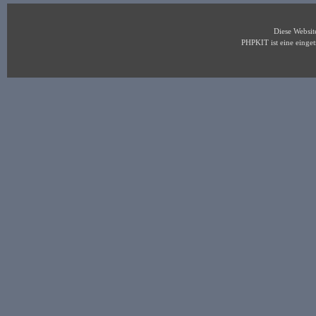
Diese Websi
PHPKIT ist eine eing