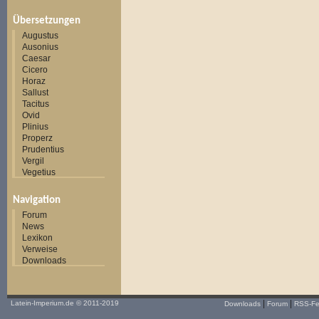
Übersetzungen
Augustus
Ausonius
Caesar
Cicero
Horaz
Sallust
Tacitus
Ovid
Plinius
Properz
Prudentius
Vergil
Vegetius
Navigation
Forum
News
Lexikon
Verweise
Downloads
|
|
Latein-Imperium.de
© 2011-2019
Downloads
Forum
RSS-F