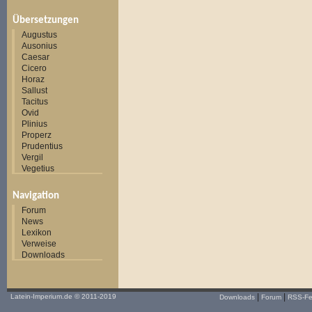
Übersetzungen
Augustus
Ausonius
Caesar
Cicero
Horaz
Sallust
Tacitus
Ovid
Plinius
Properz
Prudentius
Vergil
Vegetius
Navigation
Forum
News
Lexikon
Verweise
Downloads
|
|
Latein-Imperium.de
© 2011-2019
Downloads
Forum
RSS-F