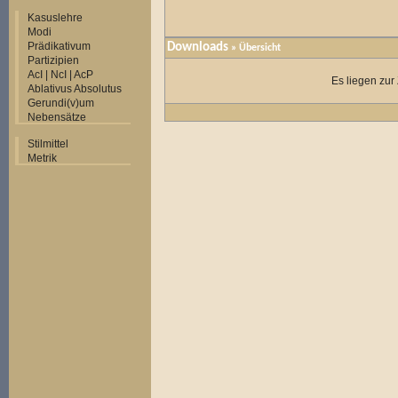
Kasuslehre
Modi
Prädikativum
Downloads
» Übersicht
Partizipien
AcI | NcI | AcP
Es liegen zur
Ablativus Absolutus
Gerundi(v)um
Nebensätze
Stilmittel
Metrik