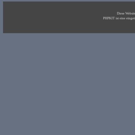
Diese Websi
PHPKIT ist eine eing