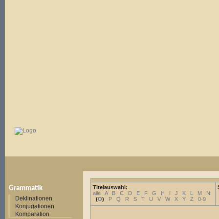
Titelauswahl:
Grammatik
alle
A
B
C
D
E
F
G
H
I
J
K
L
M
N
Deklinationen
(
O
)
P
Q
R
S
T
U
V
W
X
Y
Z
0-9
Konjugationen
Komparation