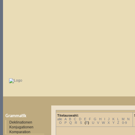
Titelauswahl:
Grammatik
alle
A
B
C
D
E
F
G
H
I
J
K
L
M
N
Deklinationen
O
P
Q
R
S
(
T
)
U
V
W
X
Y
Z
0-9
Konjugationen
Komparation