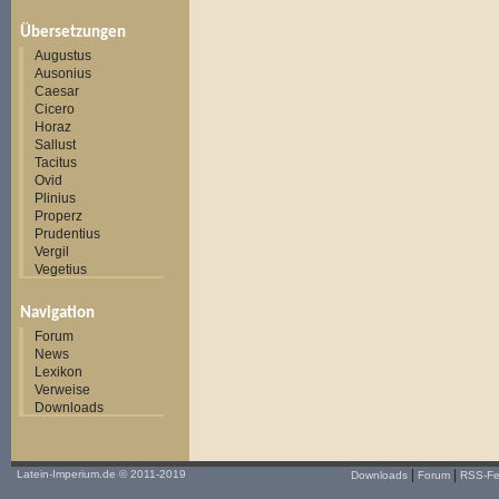
Übersetzungen
Augustus
Ausonius
Caesar
Cicero
Horaz
Sallust
Tacitus
Ovid
Plinius
Properz
Prudentius
Vergil
Vegetius
Navigation
Forum
News
Lexikon
Verweise
Downloads
|
|
Latein-Imperium.de
© 2011-2019
Downloads
Forum
RSS-F