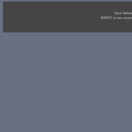
Diese Websi
PHPKIT ist eine eing