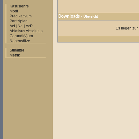
Kasuslehre
Modi
Prädikativum
Downloads
» Übersicht
Partizipien
AcI | NcI | AcP
Es liegen zur
Ablativus Absolutus
Gerundi(v)um
Nebensätze
Stilmittel
Metrik