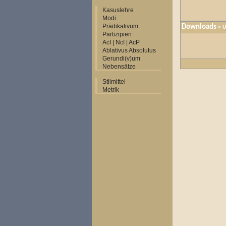
Kasuslehre
Modi
Prädikativum
Downloads
» Ü
Partizipien
AcI | NcI | AcP
Ablativus Absolutus
Gerundi(v)um
Nebensätze
Stilmittel
Metrik