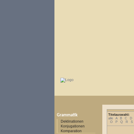
Titelauswahl:
Grammatik
alle
A
B
C
D
Deklinationen
O
P
Q
R
S
Konjugationen
Komparation