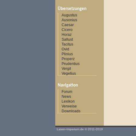
Übersetzungen
Augustus
Ausonius
Caesar
Cicero
Horaz
Sallust
Tacitus
Ovid
Plinius
Properz
Prudentius
Vergil
Vegetius
Navigation
Forum
News
Lexikon
Verweise
Downloads
Latein-Imperium.de
© 2011-2019