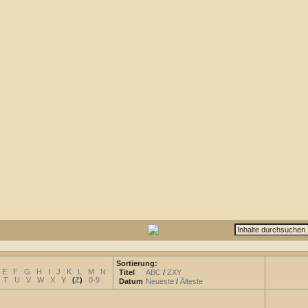
Sortierung:
E
F
G
H
I
J
K
L
M
N
Titel
ABC
/
ZXY
T
U
V
W
X
Y
(
Z
)
0-9
Datum
Neueste
/
Älteste