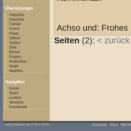
Übersetzungen
Augustus
Ausonius
Caesar
Achso und: Frohes 
Cicero
Horaz
Seiten
(2):
<
zurück
Sallust
Tacitus
Ovid
Plinius
Properz
Prudentius
Vergil
Vegetius
Navigation
Forum
News
Lexikon
Verweise
Downloads
|
|
Latein-Imperium.de
© 2011-2019
Downloads
Forum
RSS-F