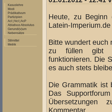
01.01.2012 - 12:41
Kasuslehre
Modi
Prädikativum
Heute, zu Beginn 
Partizipien
AcI | NcI | AcP
Latein-Imperium.de 
Ablativus Absolutus
Gerundi(v)um
Nebensätze
Bitte wundert euch 
Stilmittel
Metrik
zu füllen gibt 
funktionieren. Die 
es auch stets bleib
Die Grammatik ist b
Das Supportforum 
Übersetzungen z
Kommentar.