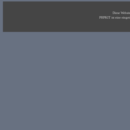
Diese Websi
PHPKIT ist eine eing