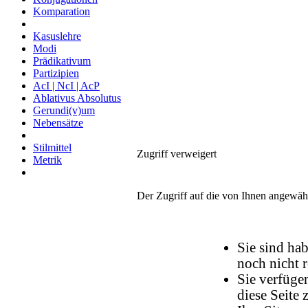
Komparation
Kasuslehre
Modi
Prädikativum
Partizipien
AcI | NcI | AcP
Ablativus Absolutus
Gerundi(v)um
Nebensätze
Stilmittel
Zugriff verweigert
Metrik
Der Zugriff auf die von Ihnen angewäh
Sie sind ha
noch nicht re
Sie verfüge
diese Seite 