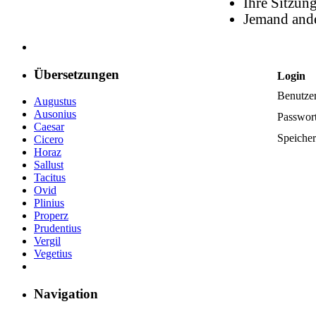
Ihre Sitzun
Jemand ande
Übersetzungen
Login
Benutze
Augustus
Ausonius
Passwor
Caesar
Speiche
Cicero
Horaz
Sallust
Tacitus
Ovid
Plinius
Properz
Prudentius
Vergil
Vegetius
Navigation