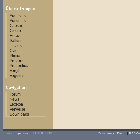
Übersetzungen
Augustus
Ausonius
Caesar
Cicero
Horaz
Sallust
Tacitus
Ovid
Plinius
Properz
Prudentius
Vergil
Vegetius
Navigation
Forum
News
Lexikon
Verweise
Downloads
|
|
Latein-Imperium.de
© 2011-2019
Downloads
Forum
RSS-F