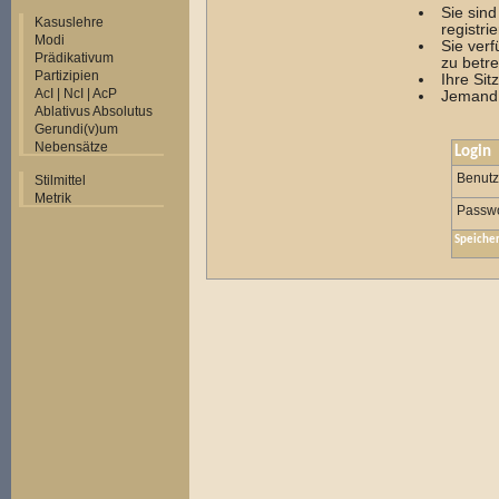
Sie sin
Kasuslehre
registrie
Modi
Sie ver
Prädikativum
zu betre
Partizipien
Ihre Sit
AcI | NcI | AcP
Jemand 
Ablativus Absolutus
Gerundi(v)um
Nebensätze
Login
Benut
Stilmittel
Metrik
Passwo
Speiche