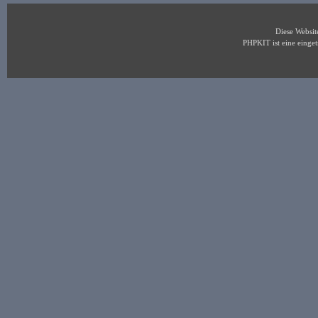
Diese Websi
PHPKIT ist eine eing