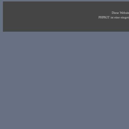
Diese Websi
PHPKIT ist eine eing