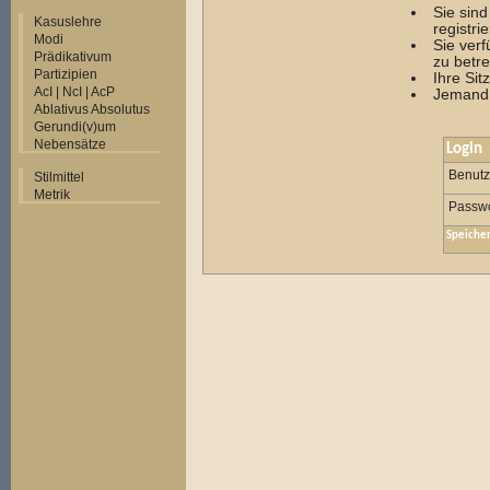
Sie sin
Kasuslehre
registrie
Modi
Sie ver
Prädikativum
zu betre
Partizipien
Ihre Sit
AcI | NcI | AcP
Jemand 
Ablativus Absolutus
Gerundi(v)um
Nebensätze
Login
Benut
Stilmittel
Metrik
Passwo
Speiche