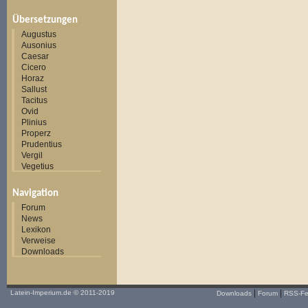
Übersetzungen
Augustus
Ausonius
Caesar
Cicero
Horaz
Sallust
Tacitus
Ovid
Plinius
Properz
Prudentius
Vergil
Vegetius
Navigation
Forum
News
Lexikon
Verweise
Downloads
|
|
Latein-Imperium.de
© 2011-2019
Downloads
Forum
RSS-F