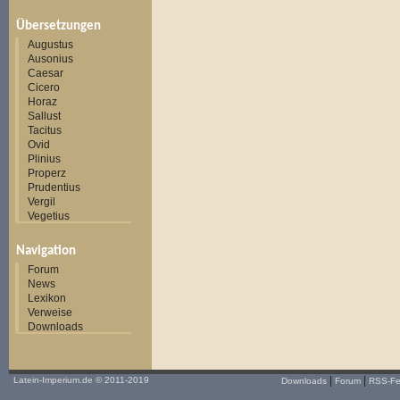
Übersetzungen
Augustus
Ausonius
Caesar
Cicero
Horaz
Sallust
Tacitus
Ovid
Plinius
Properz
Prudentius
Vergil
Vegetius
Navigation
Forum
News
Lexikon
Verweise
Downloads
|
|
Latein-Imperium.de
© 2011-2019
Downloads
Forum
RSS-F