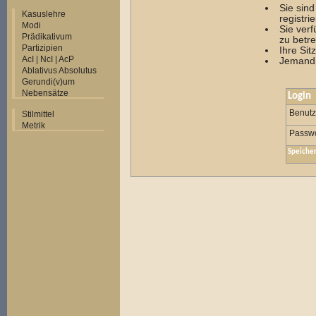
Sie sin
Kasuslehre
registrie
Modi
Sie ver
Prädikativum
zu betre
Partizipien
Ihre Sit
AcI | NcI | AcP
Jemand 
Ablativus Absolutus
Gerundi(v)um
Nebensätze
Login
Benut
Stilmittel
Metrik
Passwo
Speiche