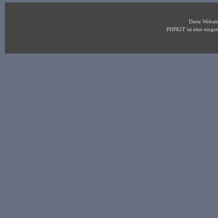
Diese Websi
PHPKIT ist eine eing